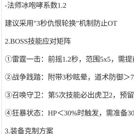
-法师冰咆哮系数1.2
建议采用"3秒仇恨轮换"机制防止OT
2.BOSS技能应对矩阵
①雷霆一击：前摇1.2秒，范围5x5，需
②战争践踏：附带3秒眩晕，道术防御＞7
③召唤守卫：第5次技能必出虎卫2，预
④狂暴状态：HP＜30%时触发，需准备3
3.装备克制方案