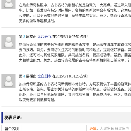
在热血传奇私服中，古书名将的刷新机制是游戏的一大亮点。通过深入
率。比如，我发现在特定时间段内，名将的刷新频率会有所增加，这为
和技能，可以更高效地击败名将，获得丰厚的奖励。总之，热血传奇私
更多的游戏乐趣和挑战。
第
3
层楼由
风起云飞
在2025/6/1 0:07:52占领!
热血传奇私服的古书名将刷新机制和击杀攻略，是玩家在游戏中取得优
要的技巧。首先，要密切关注名将的刷新时间和地点，提前做好准备。
此外，还可以与其他玩家组队，共同挑战名将，提高成功率。最后，要
力和输出能力。总之，热血传奇私服的古书名将刷新机制和击杀攻略，
第
4
层楼由
空白剧本
在2025/6/1 0:31:25占领!
热血传奇私服的古书名将刷新机制非常独特，为玩家提供了丰富的游戏
击杀攻略。首先，要密切关注名将的刷新时间和地点，提前做好准备。
此外，还可以与其他玩家组队，共同挑战名将，提高成功率。总之，热
戏变得更加刺激和有趣。
发表评论:
必填
，人过留名 雁过留声
留个名呗