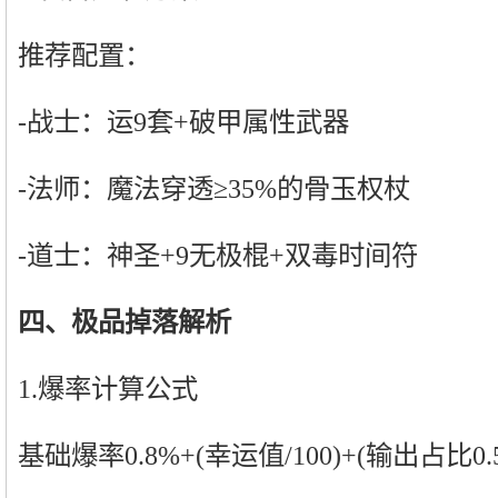
推荐配置：
-战士：运9套+破甲属性武器
-法师：魔法穿透≥35%的骨玉权杖
-道士：神圣+9无极棍+双毒时间符
四、极品掉落解析
1.爆率计算公式
基础爆率0.8%+(幸运值/100)+(输出占比0.5