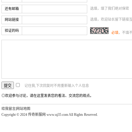
选填，填了我们绝对保密
还有邮箱
选填，欢迎站长留下链接
网站链接
验证的码
必填
，不填
记住我,下次回复时不用重新输入个人信息
◎欢迎参与讨论，请在这里发表您的看法、交流您的观点。
给我留言
|
网站地图
Copyright © 2024 传奇新服网 www.uj35.com All Rights Reserved.