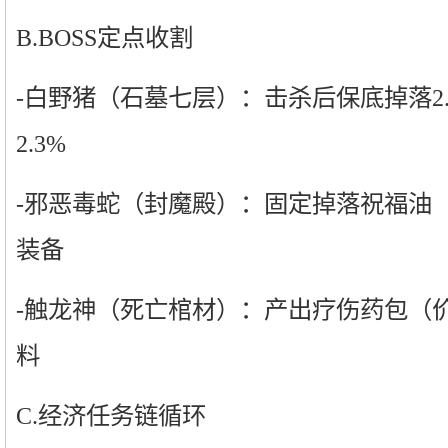
B.BOSS定点收割
-白野猪（石墓七层）：击杀后保底掉落2
2.3%
-邪恶毒蛇（封魔殿）：固定掉落祝福油（
装备
-触龙神（死亡棺材）：产出疗伤药包（
料
C.经济任务链循环