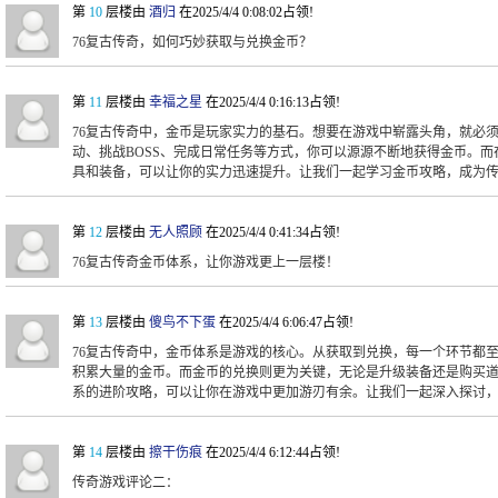
第
10
层楼由
酒归
在2025/4/4 0:08:02占领!
76复古传奇，如何巧妙获取与兑换金币？
第
11
层楼由
幸福之星
在2025/4/4 0:16:13占领!
76复古传奇中，金币是玩家实力的基石。想要在游戏中崭露头角，就必
动、挑战BOSS、完成日常任务等方式，你可以源源不断地获得金币。
具和装备，可以让你的实力迅速提升。让我们一起学习金币攻略，成为
第
12
层楼由
无人照顾
在2025/4/4 0:41:34占领!
76复古传奇金币体系，让你游戏更上一层楼！
第
13
层楼由
傻鸟不下蛋
在2025/4/4 6:06:47占领!
76复古传奇中，金币体系是游戏的核心。从获取到兑换，每一个环节都
积累大量的金币。而金币的兑换则更为关键，无论是升级装备还是购买
系的进阶攻略，可以让你在游戏中更加游刃有余。让我们一起深入探讨
第
14
层楼由
擦干伤痕
在2025/4/4 6:12:44占领!
传奇游戏评论二：