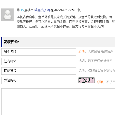
第
15
层楼由
喝点桃子酒
在2025/4/4 7:53:29占领!
76复古传奇中，金币体系是玩家成长的关键。从金币的获取到兑换，每
交易等途径，你可以积累大量的金币。而在兑换方面，合理利用金币，
加强大。让我们一起深入研究金币体系，成为传奇中的金币大师！
发表评论:
必填
，人过留名 雁过留声
留个名呗
选填，填了我们绝对保密
还有邮箱
选填，欢迎站长留下链接
网站链接
验证的码
必填
，不填