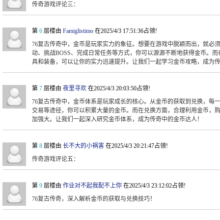
传奇游戏评论三：
第
6
层楼由
Famiglistimo
在2025/4/3 17:51:36占领!
76复古传奇中，金币是玩家实力的象征。想要在游戏中脱颖而出，就必
动、挑战BOSS、完成日常任务等方式，你可以源源不断地获得金币。
具和装备，可以让你的实力迅速提升。让我们一起学习金币攻略，成为
第
7
层楼由
夜里寻欢
在2025/4/3 20:03:50占领!
76复古传奇中，金币体系是玩家成长的核心。从金币的获取到兑换，每
交易等途径，你可以积累大量的金币。而在兑换方面，合理利用金币，
加强大。让我们一起深入研究金币体系，成为传奇中的金币达人！
第
8
层楼由
长不大的小祸害
在2025/4/3 20:21:47占领!
传奇游戏评论五：
第
9
层楼由
作业对不起我配不上你
在2025/4/3 23:12:02占领!
76复古传奇，深入解析金币的获取与兑换技巧！