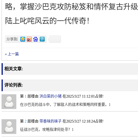
略，掌握沙巴克攻防秘笈和情怀复古升级
陆上叱咤风云的一代传奇！
« 上一篇
相关文章:
评论列表:
第
1
层楼由
洪白菜的小猪
在2025/3/27 11:12:01占领!
在沙巴克的战斗中，了解敌人的战术和策略同样重要。1
第
2
层楼由
带香味的袜子
在2025/3/27 12:18:24占领!
征战沙巴克，攻略指津何处寻？1