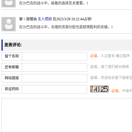
在沙巴克的战斗中，装备的选择至关重要。1
第
9
层楼由
无人照顾
在2025/3/28 10:22:44占领!
在沙巴克的战斗中，合理的资源分配也是取得胜利的关键。1
发表评论:
必填
，人过留名 雁过留声
留个名呗
选填，填了我们绝对保密
还有邮箱
选填，欢迎站长留下链接
网站链接
验证的码
必填
，不填