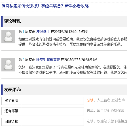
传奇私服如何快速提升等级与装备？新手必看攻略
评论列表:
第
1
层楼由
冲浪选手
在2025/3/26 12:19:15占领!
如果您对游戏有任何疑问或需要帮助，我建议您直接联系游戏的官方客
提供一些合法的游戏攻略和技巧，帮助您更好地享受游戏带来的乐趣。
第
2
层楼由
睡觉对我很重要
在2025/3/27 5:26:38占领!
您好，我注意到您提到了“传奇私服刷元宝辅助破解版”。我想提醒您，
不仅会破坏游戏的公平性，还可能涉及侵犯版权等法律问题。我建议您
发表评论:
必填
，人过留名 雁过留声
留个名呗
选填，填了我们绝对保密
还有邮箱
选填，欢迎站长留下链接
网站链接