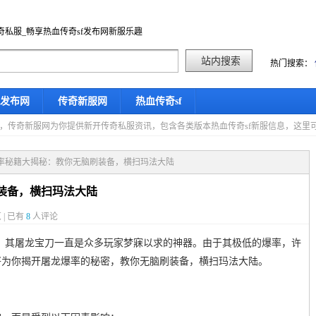
奇私服_畅享热血传奇sf发布网新服乐趣
热门搜索：
f发布网
传奇新服网
热血传奇sf
星期五，传奇新服网为你提供新开传奇私服资讯，包含各类版本热血传奇sf新服信息，这
爆率秘籍大揭秘：教你无脑刷装备，横扫玛法大陆
装备，横扫玛法大陆
 | 已有
8
人评论
戏，其屠龙宝刀一直是众多玩家梦寐以求的神器。由于其极低的爆率，许
将为你揭开屠龙爆率的秘密，教你无脑刷装备，横扫玛法大陆。