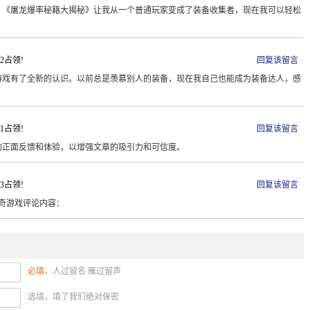
。《屠龙爆率秘籍大揭秘》让我从一个普通玩家变成了装备收集者，现在我可以轻松
！
:02占领!
回复该留言
游戏有了全新的认识。以前总是羡慕别人的装备，现在我自己也能成为装备达人，感
:31占领!
回复该留言
的正面反馈和体验，以增强文章的吸引力和可信度。
:53占领!
回复该留言
奇游戏评论内容：
必填
，人过留名 雁过留声
选填，填了我们绝对保密