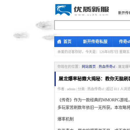
新开传
首页
新开传奇私服
传奇s
亲爱的访客你好，
今天是：126年8月7日 
你现在的位置：
网站首页
-
热血传奇sf
- 屠龙
屠龙爆率秘籍大揭秘：教你无脑刷
作者 : admin | 分类 : 热血传奇sf | 超过
811
人浏览
《传奇》作为一款经典的MMORPG游
多玩家苦刷数年依旧一无所获。本攻略
爆率机制