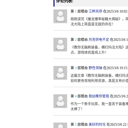
评论列表:
第
1
层楼由
江畔风停
在2025/3/6 10:0
刚刚读完《屠龙爆率秘籍大揭秘》，
法大陆上简直是无敌的存在！
第
2
层楼由
月亮供电不足
在2025/3/6 
《教你无脑刷装备，横扫玛法大陆》
点，游戏体验直线上升！
第
3
层楼由
野性领袖
在2025/3/6 19:1
这篇文章《教你无脑刷装备，横扫玛
如何更有效地利用资源，真是太有价
第
4
层楼由
我幼稚你管我
在2025/3/6 
作为一个新手玩家，我一直苦于装备
太棒了！
第
5
层楼由
美好的时光
在2025/3/6 22