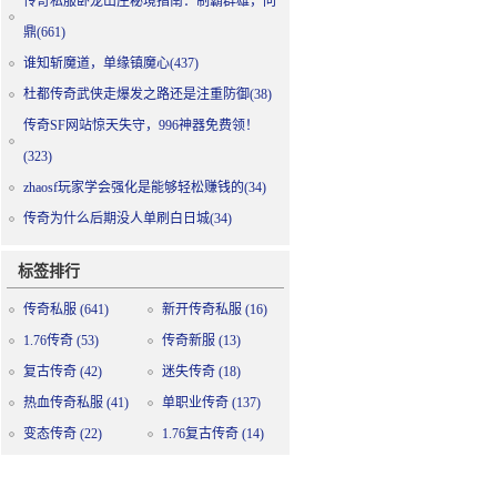
传奇私服卧龙山庄秘境指南：制霸群雄，问
鼎(661)
谁知斩魔道，单缘镇魔心(437)
杜都传奇武侠走爆发之路还是注重防御(38)
传奇SF网站惊天失守，996神器免费领！
(323)
zhaosf玩家学会强化是能够轻松赚钱的(34)
传奇为什么后期没人单刷白日城(34)
标签排行
传奇私服
(641)
新开传奇私服
(16)
1.76传奇
(53)
传奇新服
(13)
复古传奇
(42)
迷失传奇
(18)
热血传奇私服
(41)
单职业传奇
(137)
变态传奇
(22)
1.76复古传奇
(14)