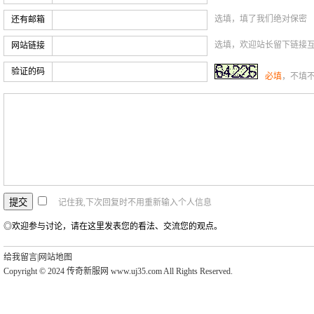
选填，填了我们绝对保密
还有邮箱
选填，欢迎站长留下链接
网站链接
验证的码
必填
，不填
记住我,下次回复时不用重新输入个人信息
◎欢迎参与讨论，请在这里发表您的看法、交流您的观点。
给我留言
|
网站地图
Copyright © 2024 传奇新服网 www.uj35.com All Rights Reserved.