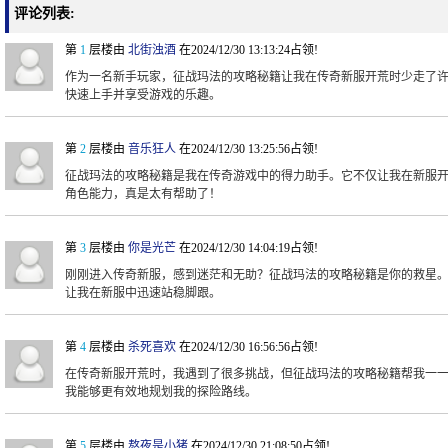
评论列表:
第
1
层楼由
北街浊酒
在2024/12/30 13:13:24占领!
作为一名新手玩家，征战玛法的攻略秘籍让我在传奇新服开荒时少走了
快速上手并享受游戏的乐趣。
第
2
层楼由
音乐狂人
在2024/12/30 13:25:56占领!
征战玛法的攻略秘籍是我在传奇游戏中的得力助手。它不仅让我在新服
角色能力，真是太有帮助了！
第
3
层楼由
你是光芒
在2024/12/30 14:04:19占领!
刚刚进入传奇新服，感到迷茫和无助？征战玛法的攻略秘籍是你的救星
让我在新服中迅速站稳脚跟。
第
4
层楼由
杀死喜欢
在2024/12/30 16:56:56占领!
在传奇新服开荒时，我遇到了很多挑战，但征战玛法的攻略秘籍帮我一
我能够更有效地规划我的探险路线。
第
5
层楼由
熬夜是小猪
在2024/12/30 21:08:50占领!