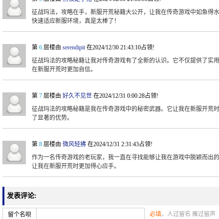
征战玛法，攻略在手，新服开荒秘籍大公开，让我在传奇游戏中如鱼得
快速适应新服环境，真是太棒了！
第
6
层楼由
serendipit
在2024/12/30 21:43:10占领!
征战玛法的攻略秘籍让我对传奇游戏有了全新的认识。它不仅提供了实
在新服开荒时更加自信。
第
7
层楼由
好久不见世
在2024/12/31 0:00:28占领!
征战玛法的攻略秘籍是我在传奇游戏中的秘密武器。它让我在新服开荒
了显著的优势。
第
8
层楼由
微风轻拂
在2024/12/31 2:31:43占领!
作为一名传奇游戏的老玩家，我一直在寻找能够让我在游戏中脱颖而出
让我在新服开荒时更加得心应手。
发表评论:
必填
，人过留名 雁过留声
留个名呗