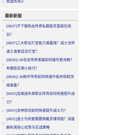
热血传奇sf
最新新服
[08/07]
不下载热血传奇私服能否直接在线
玩？
[08/07]
三大职业打宝能力谁最强？战士法师
道士谁更适合打宝？
[08/06]
1.80合击传奇英雄如何操作更流畅？
有哪些实用小技巧？
[08/06]
1.80刚开传奇如何快速升级并获取顶
级装备？
[08/03]
龙缘迷失单职业传奇如何快速提升战
力？
[08/03]
龙神倍功如何快速提升战斗力？
[08/02]
道士为何更需要佩戴灵魂项链？深度
解析其核心优势与实战策略