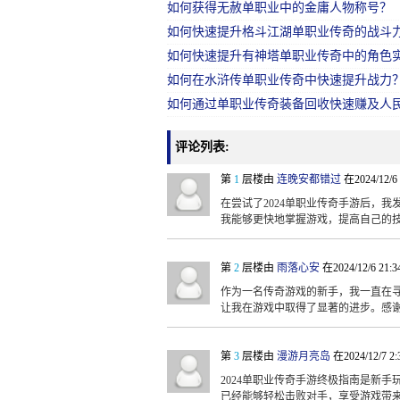
如何获得无赦单职业中的金庸人物称号？
如何快速提升格斗江湖单职业传奇的战斗
如何快速提升有神塔单职业传奇中的角色
如何在水浒传单职业传奇中快速提升战力
如何通过单职业传奇装备回收快速赚及人
评论列表:
第
1
层楼由
连晚安都错过
在2024/12/6
在尝试了2024单职业传奇手游后，
我能够更快地掌握游戏，提高自己的
第
2
层楼由
雨落心安
在2024/12/6 21:
作为一名传奇游戏的新手，我一直在寻
让我在游戏中取得了显著的进步。感
第
3
层楼由
漫游月亮岛
在2024/12/7 2
2024单职业传奇手游终极指南是新
已经能够轻松击败对手，享受游戏带