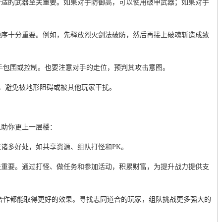
合适的武器至关重要。如果对手防御高，可以使用破甲武器；如果对手
顺序十分重要。例如，先释放烈火剑法破防，然后再接上破魂斩造成致
手包围或控制。也要注意对手的走位，预判其攻击意图。
K，避免被地形阻碍或被其他玩家干扰。
以助你更上一层楼：
诸多好处，如共享资源、组队打怪和PK。
关重要。通过打怪、做任务和参加活动，积累财富，为提升战力提供支
合作都能取得更好的效果。寻找志同道合的玩家，组队挑战更多强大的