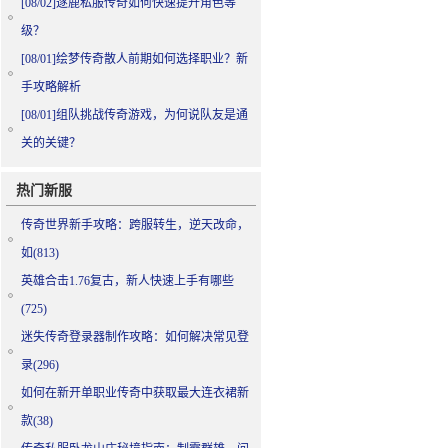
[08/02]
逐鹿私服传奇如何快速提升角色等
级？
[08/01]
绘梦传奇散人前期如何选择职业？新
手攻略解析
[08/01]
组队挑战传奇游戏，为何说队友是通
关的关键？
热门新服
传奇世界新手攻略：跨服转生，逆天改命，
如(813)
英雄合击1.76复古，新人快速上手有哪些
(725)
迷失传奇登录器制作攻略：如何解决常见登
录(296)
如何在新开单职业传奇中获取最大连衣裙新
款(38)