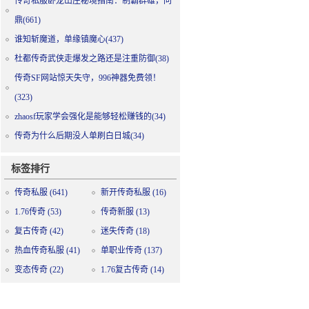
传奇私服卧龙山庄秘境指南：制霸群雄，问
鼎(661)
谁知斩魔道，单缘镇魔心(437)
杜都传奇武侠走爆发之路还是注重防御(38)
传奇SF网站惊天失守，996神器免费领！
(323)
zhaosf玩家学会强化是能够轻松赚钱的(34)
传奇为什么后期没人单刷白日城(34)
标签排行
传奇私服
(641)
新开传奇私服
(16)
1.76传奇
(53)
传奇新服
(13)
复古传奇
(42)
迷失传奇
(18)
热血传奇私服
(41)
单职业传奇
(137)
变态传奇
(22)
1.76复古传奇
(14)