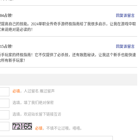
8:04占领!
回复该留言
提高自己的技能。2024单职业传奇手游终极指南给了我很多启示，让我在游戏中取
家来说绝对是必读的！
4:15占领!
回复该留言
了新手玩家的终极指南！它不仅提供了必杀技，还有致胜秘诀，让我这个新手也能快速
给所有新手玩家！
必填
，人过留名 雁过留声
选填，填了我们绝对保密
选填，欢迎站长留下链接互访
必填
，不填不让过哦，嘻嘻。