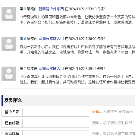
第
5
层楼由
智商是个好东西
在2024/11/22 6:53:19占领!
《传奇游戏》的画面和音效都非常出色，让我仿佛置身于一个真实的玛
中，逐渐学会了如何运用策略和技巧，最终成功称霸玛法，成就感满满
第
6
层楼由
网抑云常驻人口
在2024/11/22 7:30:09占领!
作为一名新手小白，我在《传奇游戏》中体验到了前所未有的冒险与挑
手，开始我的征战之旅。攻城略地，称霸玛法，每一步都充满了刺激与
第
7
层楼由
网抑云常驻人口
在2024/11/22 8:59:42占领!
《传奇游戏》让我深刻体会到了团队合作的重要性。作为一名新手小白
战友。我们一起并肩作战，共同称霸玛法，这种友谊和合作精神让我深
发表评论:
必填
，人过留名 雁过留声
留个名呗
选填，填了我们绝对保密
还有邮箱
选填，欢迎站长留下链接
网站链接