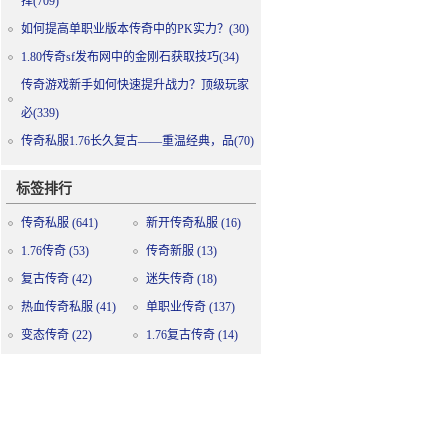
择(709)
如何提高单职业版本传奇中的PK实力？(30)
1.80传奇sf发布网中的金刚石获取技巧(34)
传奇游戏新手如何快速提升战力？顶级玩家
必(339)
传奇私服1.76长久复古——重温经典，品(70)
标签排行
传奇私服
(641)
新开传奇私服
(16)
1.76传奇
(53)
传奇新服
(13)
复古传奇
(42)
迷失传奇
(18)
热血传奇私服
(41)
单职业传奇
(137)
变态传奇
(22)
1.76复古传奇
(14)