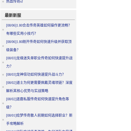
热血传奇sf
最新新服
[08/06]
1.80合击传奇英雄如何操作更流畅？
有哪些实用小技巧？
[08/06]
1.80刚开传奇如何快速升级并获取顶
级装备？
[08/03]
龙缘迷失单职业传奇如何快速提升战
力？
[08/03]
龙神倍功如何快速提升战斗力？
[08/02]
道士为何更需要佩戴灵魂项链？深度
解析其核心优势与实战策略
[08/02]
逐鹿私服传奇如何快速提升角色等
级？
[08/01]
绘梦传奇散人前期如何选择职业？新
手攻略解析