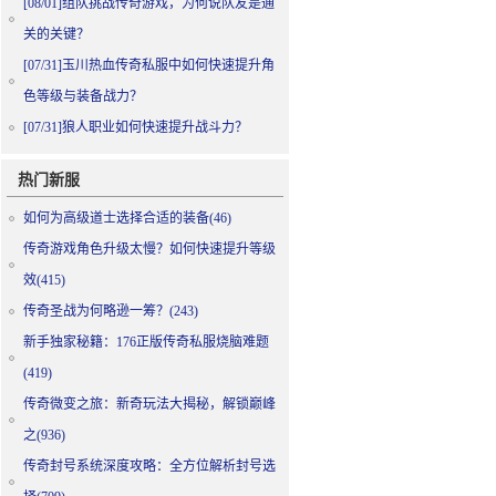
[08/01]
组队挑战传奇游戏，为何说队友是通
关的关键？
[07/31]
玉川热血传奇私服中如何快速提升角
色等级与装备战力？
[07/31]
狼人职业如何快速提升战斗力？
热门新服
如何为高级道士选择合适的装备(46)
传奇游戏角色升级太慢？如何快速提升等级
效(415)
传奇圣战为何略逊一筹？(243)
新手独家秘籍：176正版传奇私服烧脑难题
(419)
传奇微变之旅：新奇玩法大揭秘，解锁巅峰
之(936)
传奇封号系统深度攻略：全方位解析封号选