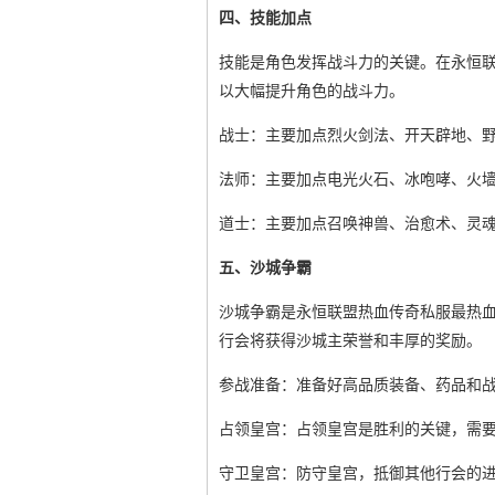
四、技能加点
技能是角色发挥战斗力的关键。在永恒
以大幅提升角色的战斗力。
战士：主要加点烈火剑法、开天辟地、
法师：主要加点电光火石、冰咆哮、火
道士：主要加点召唤神兽、治愈术、灵
五、沙城争霸
沙城争霸是永恒联盟热血传奇私服最热
行会将获得沙城主荣誉和丰厚的奖励。
参战准备：准备好高品质装备、药品和
占领皇宫：占领皇宫是胜利的关键，需
守卫皇宫：防守皇宫，抵御其他行会的