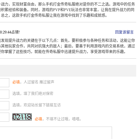
升战力，实现财富自由，那么手机打金传奇私服绝对是你的不二之选。游戏中的任务
积累经验和装备。同时，游戏的PVP和PVE玩法也非常丰富，让我在提升战力的同
。总之，这款手机打金传奇私服让我在游戏中找到了乐趣和成就感。
10:29:44占领!
回复该留言
我发现提升战力的关键在于以下几点：首先，要积极参与各种任务和活动，这能让你
与其他玩家合作，共同对抗强大的敌人；最后，要善于利用游戏内的交易系统，通过
要你掌握了这些技巧，就能在传奇私服中迅速提升战力，享受游戏带来的乐趣。
必填
，人过留名 雁过留声
选填，填了我们绝对保密
选填，欢迎站长留下链接互访
必填
，不填不让过哦，嘻嘻。