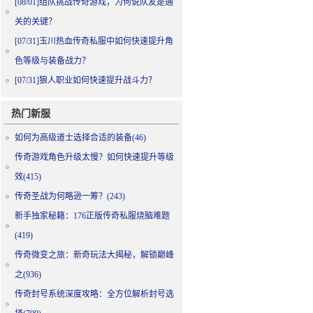
[08/01]
组队挑战传奇游戏，为何说队友是通
关的关键？
[07/31]
玉川热血传奇私服中如何快速提升角
色等级与装备战力？
[07/31]
狼人职业如何快速提升战斗力？
热门新服
如何为高级道士选择合适的装备(46)
传奇游戏角色升级太慢？如何快速提升等级
效(415)
传奇圣战为何略逊一筹？(243)
新手独家秘籍：176正版传奇私服烧脑难题
(419)
传奇微变之旅：新奇玩法大揭秘，解锁巅峰
之(936)
传奇封号系统深度攻略：全方位解析封号选