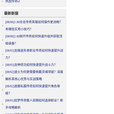
热血传奇sf
最新新服
[08/06]
1.80合击传奇英雄如何操作更流畅？
有哪些实用小技巧？
[08/06]
1.80刚开传奇如何快速升级并获取顶
级装备？
[08/03]
龙缘迷失单职业传奇如何快速提升战
力？
[08/03]
龙神倍功如何快速提升战斗力？
[08/02]
道士为何更需要佩戴灵魂项链？深度
解析其核心优势与实战策略
[08/02]
逐鹿私服传奇如何快速提升角色等
级？
[08/01]
绘梦传奇散人前期如何选择职业？新
手攻略解析