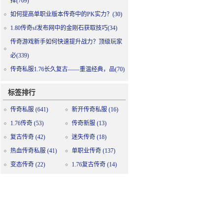
择(709)
如何提高单职业版本传奇中的PK实力？(30)
1.80传奇sf发布网中的金刚石获取技巧(34)
传奇游戏新手如何快速提升战力？顶级玩家
必(339)
传奇私服1.76长久复古——重温经典，品(70)
标签排行
传奇私服
(641)
新开传奇私服
(16)
1.76传奇
(53)
传奇新服
(13)
复古传奇
(42)
迷失传奇
(18)
热血传奇私服
(41)
单职业传奇
(137)
变态传奇
(22)
1.76复古传奇
(14)