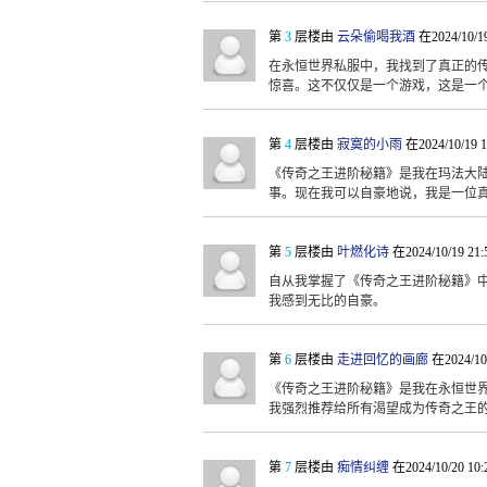
第
3
层楼由
云朵偷喝我酒
在2024/10/1
在永恒世界私服中，我找到了真正的
惊喜。这不仅仅是一个游戏，这是一
第
4
层楼由
寂寞的小雨
在2024/10/19 
《传奇之王进阶秘籍》是我在玛法大
事。现在我可以自豪地说，我是一位
第
5
层楼由
叶燃化诗
在2024/10/19 21
自从我掌握了《传奇之王进阶秘籍》
我感到无比的自豪。
第
6
层楼由
走进回忆的画廊
在2024/10
《传奇之王进阶秘籍》是我在永恒世
我强烈推荐给所有渴望成为传奇之王
第
7
层楼由
痴情纠缠
在2024/10/20 10