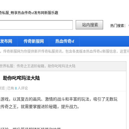
奇私服_畅享热血传奇sf发布网新服乐趣
热门搜索：
f发布网
传奇新服网
热血传奇sf
星期五，传奇新服网为你提供新开传奇私服资讯，包含各类版本热血传奇sf新服信息，这
恒世界私服：传奇之王进阶秘籍，助你叱咤玛法大陆
，助你叱咤玛法大陆
览 | 已有
8
人评论
典游戏，以其复古的画风、激情的战斗和丰富的玩法，吸引了无数玩
代传奇之王，就需要掌握进阶秘籍，提升战力。