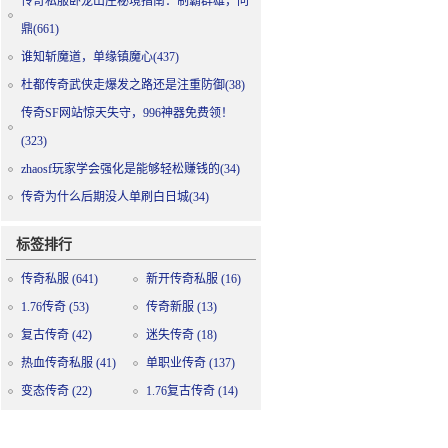
传奇私服卧龙山庄秘境指南：制霸群雄，问
鼎(661)
谁知斩魔道，单缘镇魔心(437)
杜都传奇武侠走爆发之路还是注重防御(38)
传奇SF网站惊天失守，996神器免费领！
(323)
zhaosf玩家学会强化是能够轻松赚钱的(34)
传奇为什么后期没人单刷白日城(34)
标签排行
传奇私服
(641)
新开传奇私服
(16)
1.76传奇
(53)
传奇新服
(13)
复古传奇
(42)
迷失传奇
(18)
热血传奇私服
(41)
单职业传奇
(137)
变态传奇
(22)
1.76复古传奇
(14)