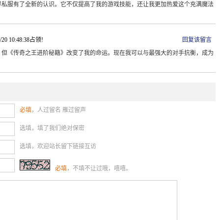
界私服有了全新的认识。它不仅提高了我的游戏技能，还让我更加热爱这个充满魔法
/20 10:48:38占领!
回复该留言
，但《传奇之王进阶秘籍》改变了我的命运。现在我可以与最强大的对手抗衡，成为
必填
，人过留名 雁过留声
选填，填了我们绝对保密
选填，欢迎站长留下链接互访
必填
，不填不让过哦，嘻嘻。