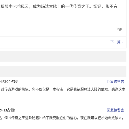
》私服中叱咤风云，成为玛法大陆上的一代传奇之王。切记，永不言
Tags:
下一篇 »
14:33:20占领!
回复该留言
了对传奇游戏的热情。它不仅仅是一本指南，它是我征服玛法大陆的武器。感谢这本
。
:24:13占领!
回复该留言
战，但《传奇之王进阶秘籍》给了我克服它们的信心。现在我可以轻松地击败敌人，