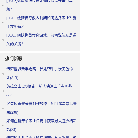
[08/02]
逐鹿私服传奇如何快速提升角色等
级？
[08/01]
绘梦传奇散人前期如何选择职业？新
手攻略解析
[08/01]
组队挑战传奇游戏，为何说队友是通
关的关键？
热门新服
传奇世界新手攻略：跨服转生，逆天改命，
如(813)
英雄合击1.76复古，新人快速上手有哪些
(725)
迷失传奇登录器制作攻略：如何解决常见登
录(296)
如何在新开单职业传奇中获取最大连衣裙新
款(38)