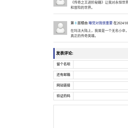
《传奇之王进阶秘籍》让我对永恒世
和冒险的世界。
第
8
层楼由
睡觉对我很重要
在2024/10
在玛法大陆上，我曾是一个无名小卒
真正的传奇英雄。
发表评论:
留个名呗
还有邮箱
网站链接
验证的码