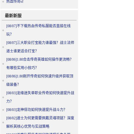
热血传奇sf
最新新服
[08/07]
不下载热血传奇私服能否直接在线
玩？
[08/07]
三大职业打宝能力谁最强？战士法师
道士谁更适合打宝？
[08/06]
1.80合击传奇英雄如何操作更流畅？
有哪些实用小技巧？
[08/06]
1.80刚开传奇如何快速升级并获取顶
级装备？
[08/03]
龙缘迷失单职业传奇如何快速提升战
力？
[08/03]
龙神倍功如何快速提升战斗力？
[08/02]
道士为何更需要佩戴灵魂项链？深度
解析其核心优势与实战策略