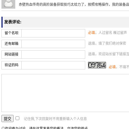
赤壁热血传奇的高阶装备获取技巧太给力了，按照攻略操作，我的装备
发表评论:
必填
，人过留名 雁过留声
留个名呗
选填，填了我们绝对保密
还有邮箱
选填，欢迎站长留下链接
网站链接
验证的码
必填
，不填
记住我,下次回复时不用重新输入个人信息
◎欢迎参与讨论，请在这里发表您的看法、交流您的观点。