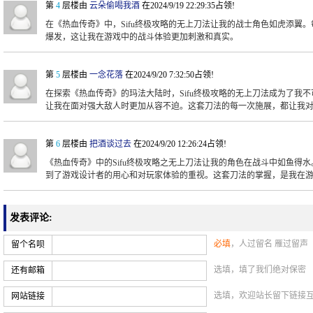
第
4
层楼由
云朵偷喝我酒
在2024/9/19 22:29:35占领!
在《热血传奇》中，Sifu终极攻略的无上刀法让我的战士角色如虎添翼
爆发，这让我在游戏中的战斗体验更加刺激和真实。
第
5
层楼由
一念花落
在2024/9/20 7:32:50占领!
在探索《热血传奇》的玛法大陆时，Sifu终极攻略的无上刀法成为了我
让我在面对强大敌人时更加从容不迫。这套刀法的每一次施展，都让我
第
6
层楼由
把酒谈过去
在2024/9/20 12:26:24占领!
《热血传奇》中的Sifu终极攻略之无上刀法让我的角色在战斗中如鱼得
到了游戏设计者的用心和对玩家体验的重视。这套刀法的掌握，是我在
发表评论:
必填
，人过留名 雁过留声
留个名呗
选填，填了我们绝对保密
还有邮箱
选填，欢迎站长留下链接
网站链接