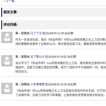
« 上一篇
相关文章:
评论列表:
第
1
层楼由
汪了个汪
在2024/9/19 12:59:20占领!
作为一名资深玩家，我对《热血传奇》中的Sifu终极攻略之无上刀法印
戏的策略和深度有了全新的认识。每次使用这套刀法，都能感受到角色
第
2
层楼由
淡了情七分
在2024/9/19 16:02:59占领!
自从学习了《热血传奇》Sifu终极攻略的无上刀法，我的角色在游戏中
城战中，这套刀法都让我如虎添翼，成为了团队中不可或缺的一员。我
险的动力。
第
3
层楼由
少女嘿嘿嘿
在2024/9/19 16:29:30占领!
《热血传奇》的Sifu终极攻略之无上刀法是我在游戏中的杀手锏。它不仅
了关键作用。这套刀法的学习和掌握，让我的角色变得更加强大和自信