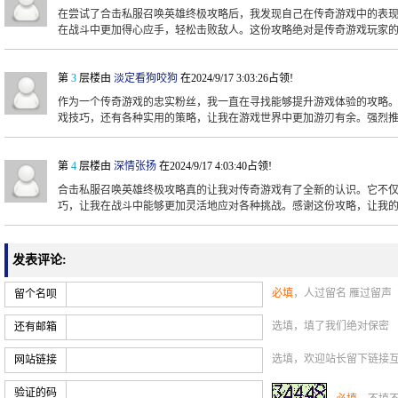
在尝试了合击私服召唤英雄终极攻略后，我发现自己在传奇游戏中的表
在战斗中更加得心应手，轻松击败敌人。这份攻略绝对是传奇游戏玩家
第
3
层楼由
淡定看狗咬狗
在2024/9/17 3:03:26占领!
作为一个传奇游戏的忠实粉丝，我一直在寻找能够提升游戏体验的攻略
戏技巧，还有各种实用的策略，让我在游戏世界中更加游刃有余。强烈
第
4
层楼由
深情张扬
在2024/9/17 4:03:40占领!
合击私服召唤英雄终极攻略真的让我对传奇游戏有了全新的认识。它不
巧，让我在战斗中能够更加灵活地应对各种挑战。感谢这份攻略，让我
发表评论:
必填
，人过留名 雁过留声
留个名呗
选填，填了我们绝对保密
还有邮箱
选填，欢迎站长留下链接
网站链接
验证的码