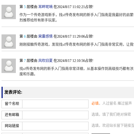
第
5
层楼由
耳畔呢喃
在2024/8/17 11:02:21占领!
作为一个传奇游戏新手，找sf传奇发布网的新手入门指南是我最好的启
烈推荐给所有新手玩家。
第
6
层楼由
窝囊感情
在2024/8/17 11:29:06占领!
刚刚接触传奇游戏，发现找sf传奇发布网的新手入门指南非常实用，让
第
7
层楼由
风吹旧夏
在2024/8/17 12:10:56占领!
找sf传奇发布网的新手入门指南非常详细，从基本操作到高级技巧都有
度和乐趣。
发表评论:
必填
，人过留名 雁过留声
留个名呗
选填，填了我们绝对保密
还有邮箱
选填，欢迎站长留下链接
网站链接