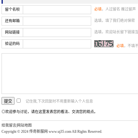
必填
，人过留名 雁过留声
留个名呗
选填，填了我们绝对保密
还有邮箱
选填，欢迎站长留下链接
网站链接
验证的码
必填
，不填
记住我,下次回复时不用重新输入个人信息
◎欢迎参与讨论，请在这里发表您的看法、交流您的观点。
给我留言
|
网站地图
Copyright © 2024 传奇新服网 www.uj35.com All Rights Reserved.