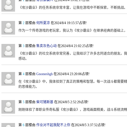
第
1
层楼由
青衣素裳人
在2024/8/4 19:02:17占领!
《攻沙霸业》的任务系统非常丰富，让我在游戏中不断探索，不断挑战
第
2
层楼由
何所夏凉
在2024/8/4 19:15:57占领!
作为一个传奇游戏的老玩家，我认为《攻沙霸业》在继承经典的基础上
第
3
层楼由
售卖灰色心动
在2024/8/4 21:02:25占领!
《攻沙霸业》的社交系统非常完善，让我结识了许多志同道合的朋友。
感动。
第
4
层楼由
Gnomeshgh
在2024/8/4 23:20:06占领!
在《攻沙霸业》中，我体验到了真正的策略和智慧。每一次战斗都需要
的思维能力。
第
5
层楼由
柴可猪斯基
在2024/8/5 2:52:29占领!
刚刚体验了单职业传奇私服《攻沙霸业》，游戏画面精美，战斗系统流
第
6
层楼由
作业对不起我配不上你
在2024/8/5 3:37:52占领!