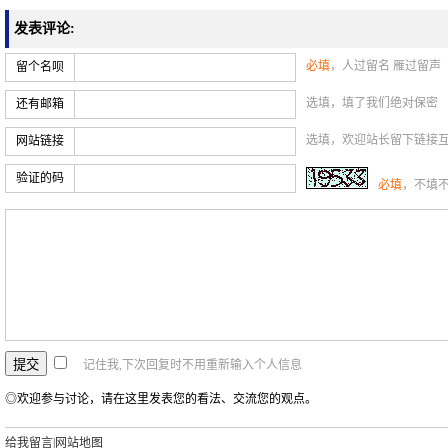
发表评论:
必填
，人过留名 雁过留声
留个名呗
选填，填了我们绝对保密
还有邮箱
选填，欢迎站长留下链接
网站链接
验证的码
必填
，不填
记住我,下次回复时不用重新输入个人信息
◎欢迎参与讨论，请在这里发表您的看法、交流您的观点。
给我留言
|
网站地图